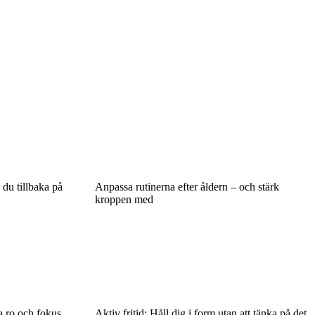
du tillbaka på
Anpassa rutinerna efter åldern – och stärk
kroppen med
 ro och fokus
Aktiv fritid: Håll dig i form utan att tänka på det