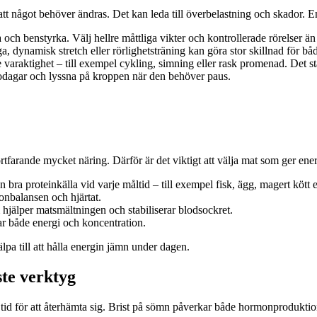
tt något behöver ändras. Det kan leda till överbelastning och skador. En b
 och benstyrka. Välj hellre måttliga vikter och kontrollerade rörelser än
a, dynamisk stretch eller rörlighetsträning kan göra stor skillnad för b
araktighet – till exempel cykling, simning eller rask promenad. Det stärk
ilodagar och lyssna på kroppen när den behöver paus.
arande mycket näring. Därför är det viktigt att välja mat som ger energ
 bra proteinkälla vid varje måltid – till exempel fisk, ägg, magert kött el
monbalansen och hjärtat.
 hjälper matsmältningen och stabiliserar blodsockret.
kar både energi och koncentration.
lpa till att hålla energin jämn under dagen.
te verktyg
e tid för att återhämta sig. Brist på sömn påverkar både hormonproduk