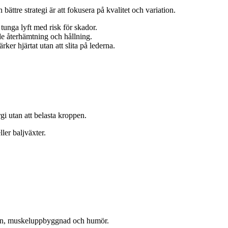
ättre strategi är att fokusera på kvalitet och variation.
 tunga lyft med risk för skador.
åde återhämtning och hållning.
er hjärtat utan att slita på lederna.
i utan att belasta kroppen.
ler baljväxter.
tion, muskeluppbyggnad och humör.