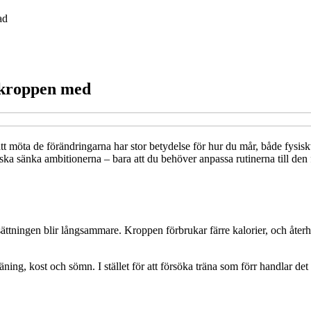
ad
k kroppen med
 möta de förändringarna har stor betydelse för hur du mår, både fysiskt
ka sänka ambitionerna – bara att du behöver anpassa rutinerna till den fa
ningen blir långsammare. Kroppen förbrukar färre kalorier, och återhäm
ll träning, kost och sömn. I stället för att försöka träna som förr handla