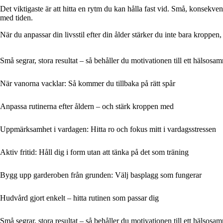
Det viktigaste är att hitta en rytm du kan hålla fast vid. Små, konsekven
med tiden.
När du anpassar din livsstil efter din ålder stärker du inte bara kroppen
Små segrar, stora resultat – så behåller du motivationen till ett hälsosa
När vanorna vacklar: Så kommer du tillbaka på rätt spår
Anpassa rutinerna efter åldern – och stärk kroppen med
Uppmärksamhet i vardagen: Hitta ro och fokus mitt i vardagsstressen
Aktiv fritid: Håll dig i form utan att tänka på det som träning
Bygg upp garderoben från grunden: Välj basplagg som fungerar
Hudvård gjort enkelt – hitta rutinen som passar dig
Små segrar, stora resultat – så behåller du motivationen till ett hälsosa