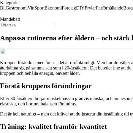
Kategorier
Bil
Gastronomi
Vin
Sport
Ekonomi
Företag
DIY
Prylar
Parförhållande
Bost
Mandebatt
Anpassa rutinerna efter åldern – och stär
Kroppen förändras med åren – det är ofrånkomligt. Men hur du väljer att
återhämta sig på samma sätt som i 20-årsåldern. Det betyder inte att du s
kroppen och behålla energin, oavsett ålder.
Förstå kroppens förändringar
Efter 30-årsåldern börjar muskelmassan gradvis minska, och ämnesomsätt
elastiska, och hormonbalansen förändras.
Det är helt naturligt – men det kräver att du justerar din inställning ti
Träning: kvalitet framför kvantitet