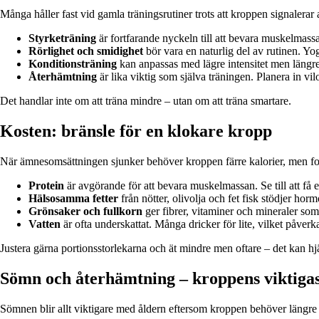
Många håller fast vid gamla träningsrutiner trots att kroppen signalerar a
Styrketräning
är fortfarande nyckeln till att bevara muskelmassa
Rörlighet och smidighet
bör vara en naturlig del av rutinen. Yog
Konditionsträning
kan anpassas med lägre intensitet men längre v
Återhämtning
är lika viktig som själva träningen. Planera in v
Det handlar inte om att träna mindre – utan om att träna smartare.
Kosten: bränsle för en klokare kropp
När ämnesomsättningen sjunker behöver kroppen färre kalorier, men fortf
Protein
är avgörande för att bevara muskelmassan. Se till att få en
Hälsosamma fetter
från nötter, olivolja och fet fisk stödjer hor
Grönsaker och fullkorn
ger fibrer, vitaminer och mineraler som
Vatten
är ofta underskattat. Många dricker för lite, vilket påver
Justera gärna portionsstorlekarna och ät mindre men oftare – det kan hjä
Sömn och återhämtning – kroppens viktigas
Sömnen blir allt viktigare med åldern eftersom kroppen behöver längr