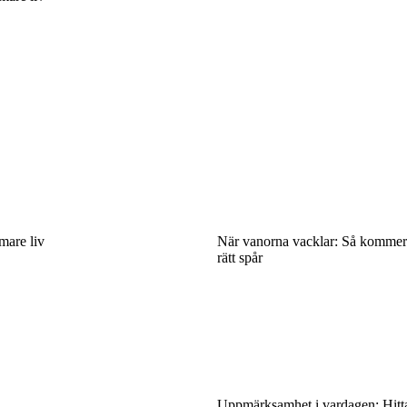
mmare liv
När vanorna vacklar: Så kommer 
rätt spår
Uppmärksamhet i vardagen: Hitta