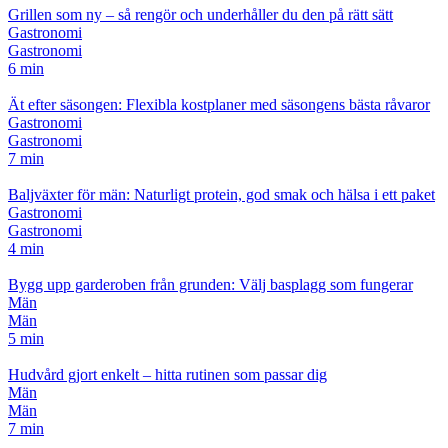
Grillen som ny – så rengör och underhåller du den på rätt sätt
Gastronomi
Gastronomi
6 min
Ät efter säsongen: Flexibla kostplaner med säsongens bästa råvaror
Gastronomi
Gastronomi
7 min
Baljväxter för män: Naturligt protein, god smak och hälsa i ett paket
Gastronomi
Gastronomi
4 min
Bygg upp garderoben från grunden: Välj basplagg som fungerar
Män
Män
5 min
Hudvård gjort enkelt – hitta rutinen som passar dig
Män
Män
7 min