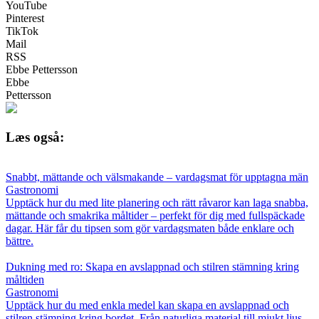
YouTube
Pinterest
TikTok
Mail
RSS
Ebbe Pettersson
Ebbe
Pettersson
Læs også:
Snabbt, mättande och välsmakande – vardagsmat för upptagna män
Gastronomi
Upptäck hur du med lite planering och rätt råvaror kan laga snabba,
mättande och smakrika måltider – perfekt för dig med fullspäckade
dagar. Här får du tipsen som gör vardagsmaten både enklare och
bättre.
Dukning med ro: Skapa en avslappnad och stilren stämning kring
måltiden
Gastronomi
Upptäck hur du med enkla medel kan skapa en avslappnad och
stilren stämning kring bordet. Från naturliga material till mjukt ljus