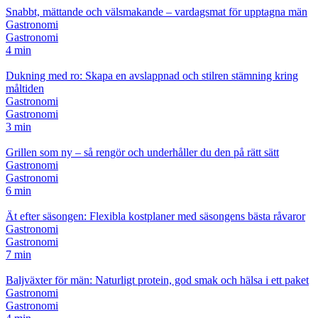
Snabbt, mättande och välsmakande – vardagsmat för upptagna män
Gastronomi
Gastronomi
4 min
Dukning med ro: Skapa en avslappnad och stilren stämning kring
måltiden
Gastronomi
Gastronomi
3 min
Grillen som ny – så rengör och underhåller du den på rätt sätt
Gastronomi
Gastronomi
6 min
Ät efter säsongen: Flexibla kostplaner med säsongens bästa råvaror
Gastronomi
Gastronomi
7 min
Baljväxter för män: Naturligt protein, god smak och hälsa i ett paket
Gastronomi
Gastronomi