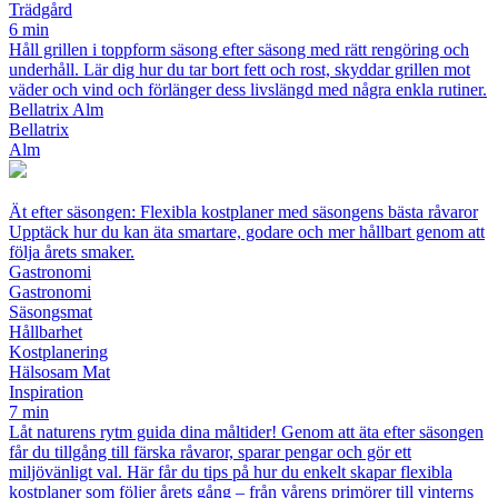
Trädgård
6 min
Håll grillen i toppform säsong efter säsong med rätt rengöring och
underhåll. Lär dig hur du tar bort fett och rost, skyddar grillen mot
väder och vind och förlänger dess livslängd med några enkla rutiner.
Bellatrix Alm
Bellatrix
Alm
Ät efter säsongen: Flexibla kostplaner med säsongens bästa råvaror
Upptäck hur du kan äta smartare, godare och mer hållbart genom att
följa årets smaker.
Gastronomi
Gastronomi
Säsongsmat
Hållbarhet
Kostplanering
Hälsosam Mat
Inspiration
7 min
Låt naturens rytm guida dina måltider! Genom att äta efter säsongen
får du tillgång till färska råvaror, sparar pengar och gör ett
miljövänligt val. Här får du tips på hur du enkelt skapar flexibla
kostplaner som följer årets gång – från vårens primörer till vinterns