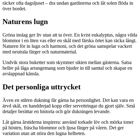
räcker ofta dagsljuset – dra undan gardinerna och låt solen flöda in
över bordet.
Naturens lugn
Gröna inslag ger liv utan att ta över. En kvist eukalyptus, några vilda
blommor i en liten vas eller en skål med färska örter kan räcka långt.
Naturen för in lugn och harmoni, och det gröna samspelar vackert
med neutrala färger och naturmaterial.
Undvik stora buketter som skymmer sikten mellan gästerna. Satsa
hellre på låga arrangemang som bjuder in till samtal och skapar en
avslappnad känsla.
Det personliga uttrycket
Även en stilren dukning får gärna ha personlighet. Det kan vara en
ärvd skål, en handdrejad kopp eller servettringar du gjort själv. Små
detaljer berättar en historia och gör dukningen levande.
Låt gärna årstiderna inspirera: använd torkade löv och mörka toner
på hösten, fräscha blommor och ljusa färger på våren. Det ger
variation utan att störa den lugna helheten.