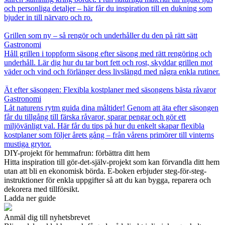
och personliga detaljer – här får du inspiration till en dukning som
bjuder in till närvaro och ro.
Grillen som ny – så rengör och underhåller du den på rätt sätt
Gastronomi
Håll grillen i toppform säsong efter säsong med rätt rengöring och
underhåll. Lär dig hur du tar bort fett och rost, skyddar grillen mot
väder och vind och förlänger dess livslängd med några enkla rutiner.
Ät efter säsongen: Flexibla kostplaner med säsongens bästa råvaror
Gastronomi
Låt naturens rytm guida dina måltider! Genom att äta efter säsongen
får du tillgång till färska råvaror, sparar pengar och gör ett
miljövänligt val. Här får du tips på hur du enkelt skapar flexibla
kostplaner som följer årets gång – från vårens primörer till vinterns
mustiga grytor.
DIY-projekt för hemmafrun: förbättra ditt hem
Hitta inspiration till gör-det-själv-projekt som kan förvandla ditt hem
utan att bli en ekonomisk börda. E-boken erbjuder steg-för-steg-
instruktioner för enkla uppgifter så att du kan bygga, reparera och
dekorera med tillförsikt.
Ladda ner guide
Anmäl dig till nyhetsbrevet