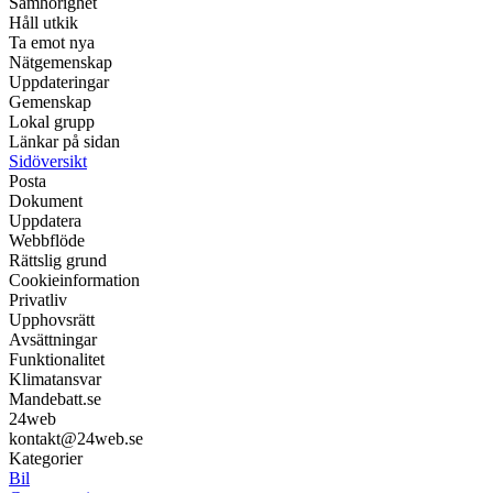
Samhörighet
Håll utkik
Ta emot nya
Nätgemenskap
Uppdateringar
Gemenskap
Lokal grupp
Länkar på sidan
Sidöversikt
Posta
Dokument
Uppdatera
Webbflöde
Rättslig grund
Cookieinformation
Privatliv
Upphovsrätt
Avsättningar
Funktionalitet
Klimatansvar
Mandebatt.se
24web
kontakt@24web.se
Kategorier
Bil