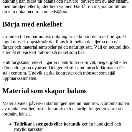
dukning kan bidra till balans och närvaro, oavsett om du äter ensam,
med familjen eller bjuder hem vänner. Här får du inspiration till hur
du kan duka med ro som ledstjärna.
Börja med enkelhet
Grunden till en harmonisk dukning är att ta bort det överflödiga. Ett
lugnt uttryck uppstår när det finns luft mellan detaljerna och när
färger och material samspelar på ett naturligt sätt. Välj en neutral duk
eller låt ett vackert träbord stå naket som bas.
Håll färgskalan enkel – gärna i naturtoner som vitt, beige, grått eller
dämpade gröna nyanser. Det ger ett stillsamt intryck där maten får
stå i centrum. Undvik starka kontraster och mönster som stjäl
uppmärksamheten.
Material som skapar balans
Materialvalen påverkar stämningen mer än man tror. Kombinationen
av mjuka textilier, rustik keramik och naturligt trä ger en varm och
jordnära känsla.
Tallrikar i stengods eller keramik
ger en handgjord och
rofylld karaktär.