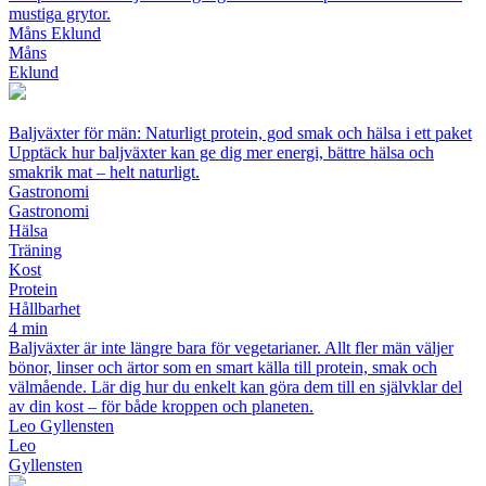
mustiga grytor.
Måns Eklund
Måns
Eklund
Baljväxter för män: Naturligt protein, god smak och hälsa i ett paket
Upptäck hur baljväxter kan ge dig mer energi, bättre hälsa och
smakrik mat – helt naturligt.
Gastronomi
Gastronomi
Hälsa
Träning
Kost
Protein
Hållbarhet
4 min
Baljväxter är inte längre bara för vegetarianer. Allt fler män väljer
bönor, linser och ärtor som en smart källa till protein, smak och
välmående. Lär dig hur du enkelt kan göra dem till en självklar del
av din kost – för både kroppen och planeten.
Leo Gyllensten
Leo
Gyllensten