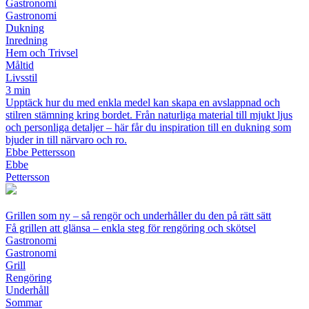
Gastronomi
Gastronomi
Dukning
Inredning
Hem och Trivsel
Måltid
Livsstil
3 min
Upptäck hur du med enkla medel kan skapa en avslappnad och
stilren stämning kring bordet. Från naturliga material till mjukt ljus
och personliga detaljer – här får du inspiration till en dukning som
bjuder in till närvaro och ro.
Ebbe Pettersson
Ebbe
Pettersson
Grillen som ny – så rengör och underhåller du den på rätt sätt
Få grillen att glänsa – enkla steg för rengöring och skötsel
Gastronomi
Gastronomi
Grill
Rengöring
Underhåll
Sommar