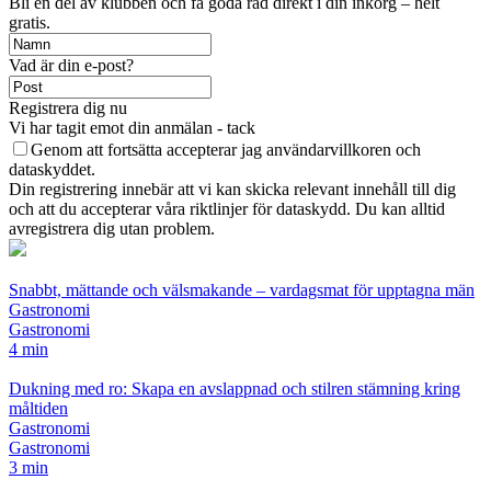
Bli en del av klubben och få goda råd direkt i din inkorg – helt
gratis.
Vad är din e-post?
Registrera dig nu
Vi har tagit emot din anmälan - tack
Genom att fortsätta accepterar jag användarvillkoren och
dataskyddet.
Din registrering innebär att vi kan skicka relevant innehåll till dig
och att du accepterar våra riktlinjer för dataskydd. Du kan alltid
avregistrera dig utan problem.
Snabbt, mättande och välsmakande – vardagsmat för upptagna män
Gastronomi
Gastronomi
4 min
Dukning med ro: Skapa en avslappnad och stilren stämning kring
måltiden
Gastronomi
Gastronomi
3 min