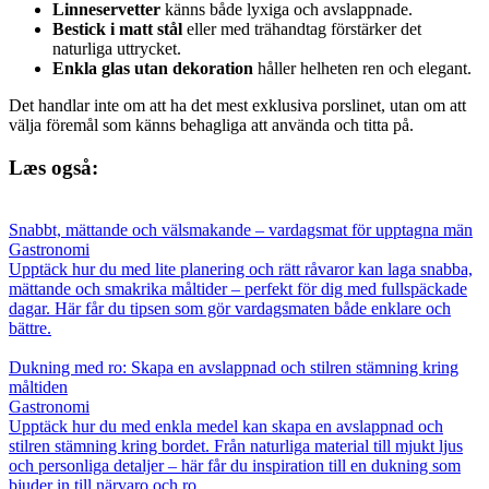
Linneservetter
känns både lyxiga och avslappnade.
Bestick i matt stål
eller med trähandtag förstärker det
naturliga uttrycket.
Enkla glas utan dekoration
håller helheten ren och elegant.
Det handlar inte om att ha det mest exklusiva porslinet, utan om att
välja föremål som känns behagliga att använda och titta på.
Læs også:
Snabbt, mättande och välsmakande – vardagsmat för upptagna män
Gastronomi
Upptäck hur du med lite planering och rätt råvaror kan laga snabba,
mättande och smakrika måltider – perfekt för dig med fullspäckade
dagar. Här får du tipsen som gör vardagsmaten både enklare och
bättre.
Dukning med ro: Skapa en avslappnad och stilren stämning kring
måltiden
Gastronomi
Upptäck hur du med enkla medel kan skapa en avslappnad och
stilren stämning kring bordet. Från naturliga material till mjukt ljus
och personliga detaljer – här får du inspiration till en dukning som
bjuder in till närvaro och ro.