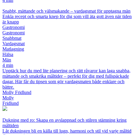
4 min
Snabbt, mättande och välsmakande – vardagsmat för upptagna män
Enkla recept och smarta knep för dig som vill äta gott även när tiden
är knapp
Gastronomi
Gastronomi
Snabbmat
Vardagsmat
Matlagning
Hälsa
Män
4 min
Upptäck hur du med lite planering och rätt råvaror kan laga snabba,
mättande och smakrika måltider – perfekt för dig med fullspäckade
dagar. Här får du tipsen som gör vardagsmaten både enklare och
bättre.
Molly Fridlund
Molly
Fridlund
Dukning med ro: Skapa en avslappnad och stilren stämning kring
måltiden
Låt dukningen bli en källa till lugn, harmoni och stil vid varje måltid