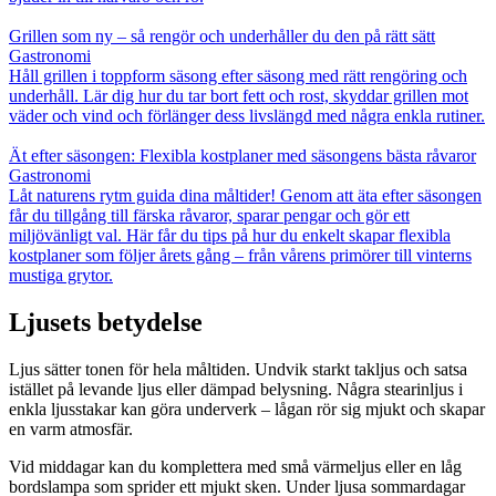
Grillen som ny – så rengör och underhåller du den på rätt sätt
Gastronomi
Håll grillen i toppform säsong efter säsong med rätt rengöring och
underhåll. Lär dig hur du tar bort fett och rost, skyddar grillen mot
väder och vind och förlänger dess livslängd med några enkla rutiner.
Ät efter säsongen: Flexibla kostplaner med säsongens bästa råvaror
Gastronomi
Låt naturens rytm guida dina måltider! Genom att äta efter säsongen
får du tillgång till färska råvaror, sparar pengar och gör ett
miljövänligt val. Här får du tips på hur du enkelt skapar flexibla
kostplaner som följer årets gång – från vårens primörer till vinterns
mustiga grytor.
Ljusets betydelse
Ljus sätter tonen för hela måltiden. Undvik starkt takljus och satsa
istället på levande ljus eller dämpad belysning. Några stearinljus i
enkla ljusstakar kan göra underverk – lågan rör sig mjukt och skapar
en varm atmosfär.
Vid middagar kan du komplettera med små värmeljus eller en låg
bordslampa som sprider ett mjukt sken. Under ljusa sommardagar