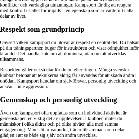
konflikter och vardagliga utmaningar. Kampsport lär dig att reagera
med kontroll i stället för impuls – en egenskap som är värdefull i alla
delar av livet.
Respekt som grundprincip
Oavsett vilken kampsport du utövar är respekt en central del. Du hälsar
på din träningspartner, bugar för instruktören och visar ödmjukhet inför
lärandet. Det handlar inte om att dominera, utan om att utvecklas
tillsammans.
Respekten gäller också utanför dojon eller ringen. Många svenska
klubbar betonar att teknikerna aldrig får användas för att skada andra i
onödan. Kampsport handlar om självförsvar, personlig utveckling och
ansvar – inte aggression.
Gemenskap och personlig utveckling
Även om kampsport ofta uppfattas som en individuell aktivitet är
gemenskapen en viktig del av upplevelsen. I klubben möter du
människor i olika åldrar och på olika nivåer, alla med samma
engagemang. Man stöttar varandra, tränar tillsammans och delar
glädjen i att se både sig själv och andra utvecklas.