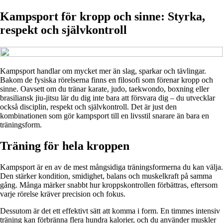
Kampsport för kropp och sinne: Styrka,
respekt och självkontroll
Kampsport handlar om mycket mer än slag, sparkar och tävlingar.
Bakom de fysiska rörelserna finns en filosofi som förenar kropp och
sinne. Oavsett om du tränar karate, judo, taekwondo, boxning eller
brasiliansk jiu-jitsu lär du dig inte bara att försvara dig – du utvecklar
också disciplin, respekt och självkontroll. Det är just den
kombinationen som gör kampsport till en livsstil snarare än bara en
träningsform.
Träning för hela kroppen
Kampsport är en av de mest mångsidiga träningsformerna du kan välja.
Den stärker kondition, smidighet, balans och muskelkraft på samma
gång. Många märker snabbt hur kroppskontrollen förbättras, eftersom
varje rörelse kräver precision och fokus.
Dessutom är det ett effektivt sätt att komma i form. En timmes intensiv
träning kan förbränna flera hundra kalorier, och du använder muskler