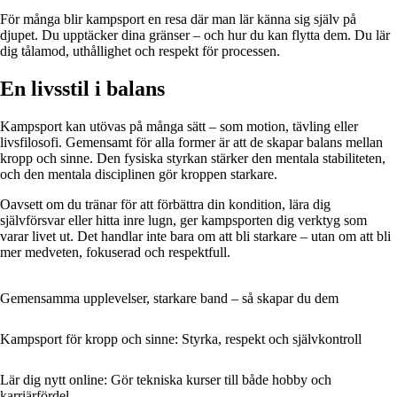
För många blir kampsport en resa där man lär känna sig själv på
djupet. Du upptäcker dina gränser – och hur du kan flytta dem. Du lär
dig tålamod, uthållighet och respekt för processen.
En livsstil i balans
Kampsport kan utövas på många sätt – som motion, tävling eller
livsfilosofi. Gemensamt för alla former är att de skapar balans mellan
kropp och sinne. Den fysiska styrkan stärker den mentala stabiliteten,
och den mentala disciplinen gör kroppen starkare.
Oavsett om du tränar för att förbättra din kondition, lära dig
självförsvar eller hitta inre lugn, ger kampsporten dig verktyg som
varar livet ut. Det handlar inte bara om att bli starkare – utan om att bli
mer medveten, fokuserad och respektfull.
Gemensamma upplevelser, starkare band – så skapar du dem
Kampsport för kropp och sinne: Styrka, respekt och självkontroll
Lär dig nytt online: Gör tekniska kurser till både hobby och
karriärfördel