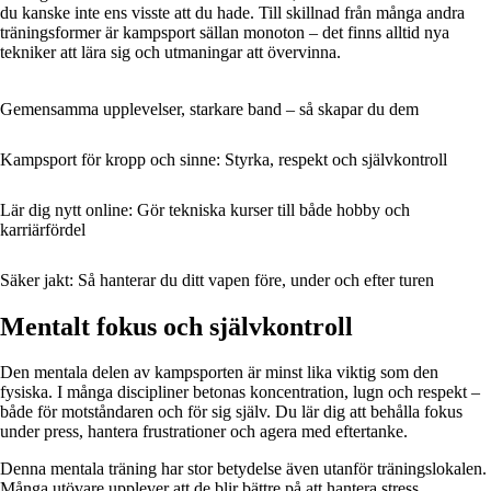
du kanske inte ens visste att du hade. Till skillnad från många andra
träningsformer är kampsport sällan monoton – det finns alltid nya
tekniker att lära sig och utmaningar att övervinna.
Gemensamma upplevelser, starkare band – så skapar du dem
Kampsport för kropp och sinne: Styrka, respekt och självkontroll
Lär dig nytt online: Gör tekniska kurser till både hobby och
karriärfördel
Säker jakt: Så hanterar du ditt vapen före, under och efter turen
Mentalt fokus och självkontroll
Den mentala delen av kampsporten är minst lika viktig som den
fysiska. I många discipliner betonas koncentration, lugn och respekt –
både för motståndaren och för sig själv. Du lär dig att behålla fokus
under press, hantera frustrationer och agera med eftertanke.
Denna mentala träning har stor betydelse även utanför träningslokalen.
Många utövare upplever att de blir bättre på att hantera stress,