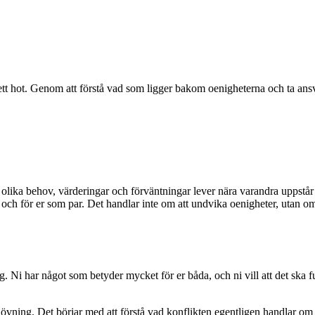
ett hot. Genom att förstå vad som ligger bakom oenigheterna och ta ansvar
 olika behov, värderingar och förväntningar lever nära varandra uppstår 
älv och för er som par. Det handlar inte om att undvika oenigheter, utan 
g. Ni har något som betyder mycket för er båda, och ni vill att det ska fu
 övning. Det börjar med att förstå vad konflikten egentligen handlar om 