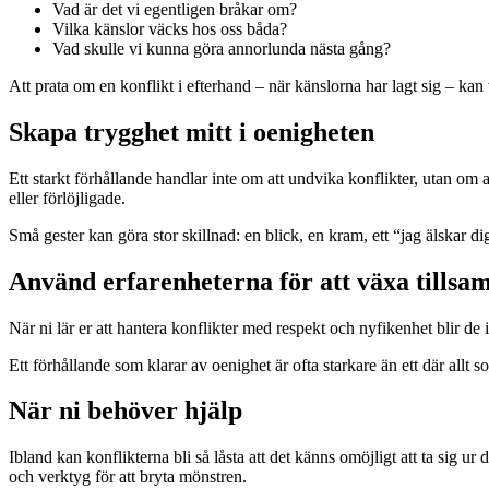
Vad är det vi egentligen bråkar om?
Vilka känslor väcks hos oss båda?
Vad skulle vi kunna göra annorlunda nästa gång?
Att prata om en konflikt i efterhand – när känslorna har lagt sig – kan
Skapa trygghet mitt i oenigheten
Ett starkt förhållande handlar inte om att undvika konflikter, utan om at
eller förlöjligade.
Små gester kan göra stor skillnad: en blick, en kram, ett “jag älskar di
Använd erfarenheterna för att växa tills
När ni lär er att hantera konflikter med respekt och nyfikenhet blir de 
Ett förhållande som klarar av oenighet är ofta starkare än ett där allt s
När ni behöver hjälp
Ibland kan konflikterna bli så låsta att det känns omöjligt att ta sig u
och verktyg för att bryta mönstren.