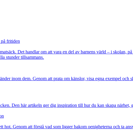
på fritiden
a matsäck. Det handlar om att vara en del av barnens värld – i skolan, p
lla stunder tillsammans.
 händer inom dem. Genom att prata om känslor, visa egna exempel och sk
cken. Den här artikeln ger dig inspiration till hur du kan skapa närhet, 
ion
ett hot. Genom att förstå vad som ligger bakom oenigheterna och ta ansvar