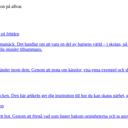
ion på allvar.
på fritiden
a matsäck. Det handlar om att vara en del av barnens värld – i skolan, p
lla stunder tillsammans.
 händer inom dem. Genom att prata om känslor, visa egna exempel och sk
cken. Den här artikeln ger dig inspiration till hur du kan skapa närhet, 
ion
ett hot. Genom att förstå vad som ligger bakom oenigheterna och ta ansvar