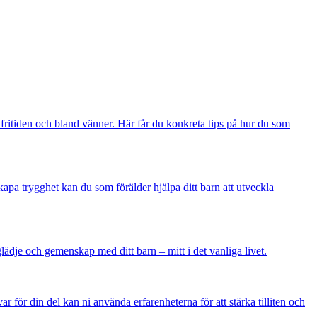
å fritiden och bland vänner. Här får du konkreta tips på hur du som
apa trygghet kan du som förälder hjälpa ditt barn att utveckla
glädje och gemenskap med ditt barn – mitt i det vanliga livet.
 för din del kan ni använda erfarenheterna för att stärka tilliten och