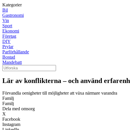
Kategorier
Bil
Gastronomi
Vin
Sport
Ekonomi
Företag
DIY
Prylar
Parförhållande
Bostad
Mandebatt
Lär av konflikterna – och använd erfarenhe
Förvandla oenigheter till möjligheter att växa närmare varandra
Familj
Familj
Dela med omsorg
X
Facebook
Instagram
LinkedIn