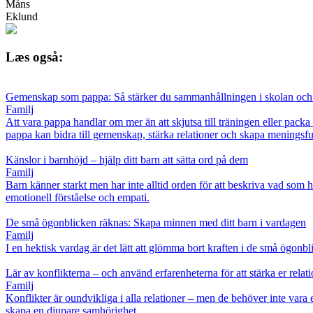
Måns
Eklund
Læs også:
Gemenskap som pappa: Så stärker du sammanhållningen i skolan och 
Familj
Att vara pappa handlar om mer än att skjutsa till träningen eller pack
pappa kan bidra till gemenskap, stärka relationer och skapa meningsfu
Känslor i barnhöjd – hjälp ditt barn att sätta ord på dem
Familj
Barn känner starkt men har inte alltid orden för att beskriva vad som
emotionell förståelse och empati.
De små ögonblicken räknas: Skapa minnen med ditt barn i vardagen
Familj
I en hektisk vardag är det lätt att glömma bort kraften i de små ögonbli
Lär av konflikterna – och använd erfarenheterna för att stärka er relat
Familj
Konflikter är oundvikliga i alla relationer – men de behöver inte vara 
skapa en djupare samhörighet.