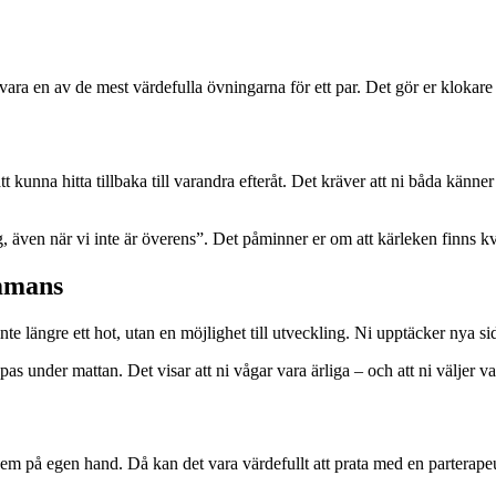
 vara en av de mest värdefulla övningarna för ett par. Det gör er klokare
t kunna hitta tillbaka till varandra efteråt. Det kräver att ni båda känner
g, även när vi inte är överens”. Det påminner er om att kärleken finns kv
ammans
inte längre ett hot, utan en möjlighet till utveckling. Ni upptäcker nya 
opas under mattan. Det visar att ni vågar vara ärliga – och att ni väljer v
r dem på egen hand. Då kan det vara värdefullt att prata med en parterape