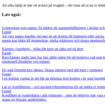
Att söka hjälp är inte ett tecken på svaghet – det visar att ni tar er relat
Læs også:
Gemenskap som pappa: Så stärker du sammanhållningen i skolan och 
Familj
Att vara pappa handlar om mer än att skjutsa till träningen eller pack
pappa kan bidra till gemenskap, stärka relationer och skapa meningsfu
Känslor i barnhöjd – hjälp ditt barn att sätta ord på dem
Familj
Barn känner starkt men har inte alltid orden för att beskriva vad som
emotionell förståelse och empati.
De små ögonblicken räknas: Skapa minnen med ditt barn i vardagen
Familj
I en hektisk vardag är det lätt att glömma bort kraften i de små ögonbli
Lär av konflikterna – och använd erfarenheterna för att stärka er relat
Familj
Konflikter är oundvikliga i alla relationer – men de behöver inte vara 
skapa en djupare samhörighet.