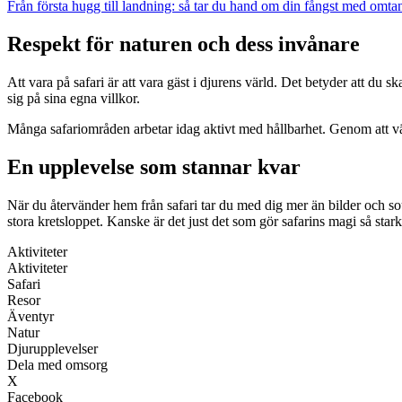
Från första hugg till landning: så tar du hand om din fångst med omtank
Respekt för naturen och dess invånare
Att vara på safari är att vara gäst i djurens värld. Det betyder att du 
sig på sina egna villkor.
Många safariområden arbetar idag aktivt med hållbarhet. Genom att välj
En upplevelse som stannar kvar
När du återvänder hem från safari tar du med dig mer än bilder och 
stora kretsloppet. Kanske är det just det som gör safarins magi så stark
Aktiviteter
Aktiviteter
Safari
Resor
Äventyr
Natur
Djurupplevelser
Dela med omsorg
X
Facebook