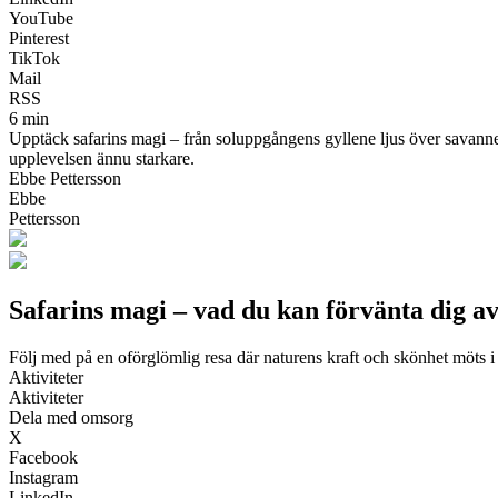
YouTube
Pinterest
TikTok
Mail
RSS
6 min
Upptäck safarins magi – från soluppgångens gyllene ljus över savannen
upplevelsen ännu starkare.
Ebbe Pettersson
Ebbe
Pettersson
Safarins magi – vad du kan förvänta dig av
Följ med på en oförglömlig resa där naturens kraft och skönhet möts i e
Aktiviteter
Aktiviteter
Dela med omsorg
X
Facebook
Instagram
LinkedIn