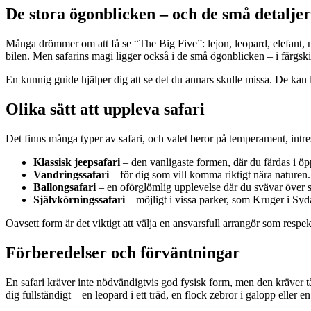
De stora ögonblicken – och de små detalje
Många drömmer om att få se “The Big Five”: lejon, leopard, elefant, nos
bilen. Men safarins magi ligger också i de små ögonblicken – i färgski
En kunnig guide hjälper dig att se det du annars skulle missa. De kan l
Olika sätt att uppleva safari
Det finns många typer av safari, och valet beror på temperament, intr
Klassisk jeepsafari
– den vanligaste formen, där du färdas i öp
Vandringssafari
– för dig som vill komma riktigt nära naturen
Ballongsafari
– en oförglömlig upplevelse där du svävar över 
Självkörningssafari
– möjligt i vissa parker, som Kruger i Syda
Oavsett form är det viktigt att välja en ansvarsfull arrangör som respe
Förberedelser och förväntningar
En safari kräver inte nödvändigtvis god fysisk form, men den kräver
dig fullständigt – en leopard i ett träd, en flock zebror i galopp eller