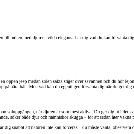
 till möten med djurens vilda elegans. Lär dig vad du kan förvänta dig,
 en öppen jeep medan solen sakta stiger över savannen och du hör lejone
opp på nära håll. Men vad kan du egentligen förvänta dig när du ger dig 
nnan soluppgången, när djuren är som mest aktiva. Du ger dig ut i det sv
nde, söker både djur och människor skugga – för att sedan åter vakna til
är dig snabbt att naturen inte kan forceras – du måste vänta, observera 