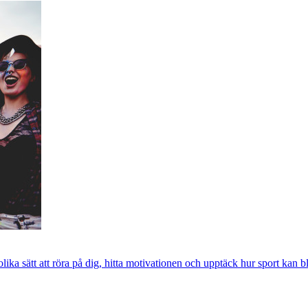
 olika sätt att röra på dig, hitta motivationen och upptäck hur sport kan b