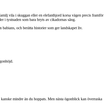
amilj vila i skuggan eller en elefanthjord korsa vägen precis framför
ler i tystnaden som bara bryts av cikadornas sång.
 babians, och berätta historier som ger landskapet liv.
.
ögonhöjd.
du kanske mindre än du hoppats. Men nästa ögonblick kan överraska