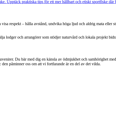
e. Upptäck praktiska tips för ett mer hållbart och etiskt sportfiske där
ska visa respekt – hålla avstånd, undvika höga ljud och aldrig mata eller 
a lodger och arrangörer som stödjer naturvård och lokala projekt bidrar 
souvenirer. Du bär med dig en känsla av ödmjukhet och samhörighet med 
: den påminner oss om att vi fortfarande är en del av det vilda.