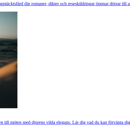
pptäcktsfärd där romaner, dikter och reseskildringar öppnar dörrar till a
 till möten med djurens vilda elegans. Lär dig vad du kan förvänta dig,