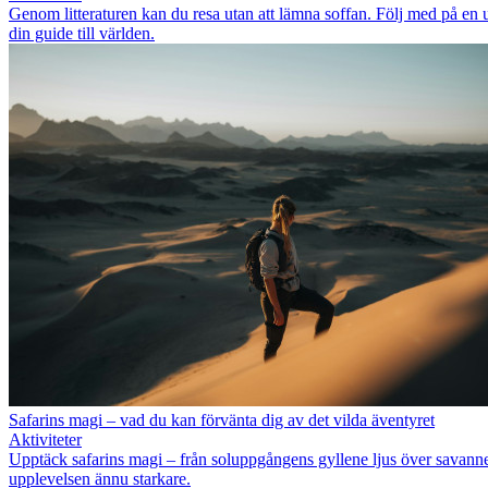
Genom litteraturen kan du resa utan att lämna soffan. Följ med på en u
din guide till världen.
Safarins magi – vad du kan förvänta dig av det vilda äventyret
Aktiviteter
Upptäck safarins magi – från soluppgångens gyllene ljus över savannen
upplevelsen ännu starkare.