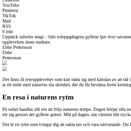
YouTube
Pinterest
TikTok
Mail
RSS
6 min
Upptäck safarins magi – från soluppgångens gyllene ljus över savannen
upplevelsen ännu starkare.
Ebbe Pettersson
Ebbe
Pettersson
Det finns få reseupplevelser som kan mäta sig med känslan av att stå i
är ett möte med naturens råa skönhet, där du får bevittna livets kretsl
En resa i naturens rytm
På safari handlar allt om att följa naturens tempo. Dagen börjar ofta i
rör sig genom det gyllene gräset. Mitt på dagen, när värmen blir trycka
Det är en rytm som tvingar dig att sakta ner och vara närvarande. Du l