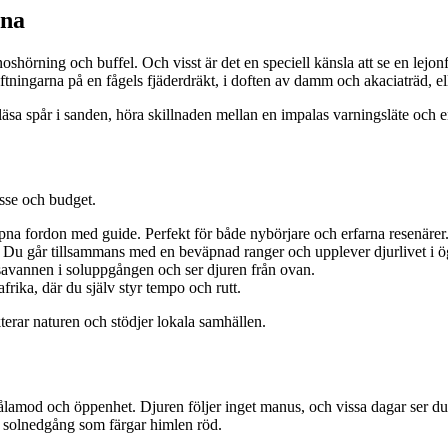
rna
hörning och buffel. Och visst är det en speciell känsla att se en lejonf
ftningarna på en fågels fjäderdräkt, i doften av damm och akaciaträd, el
äsa spår i sanden, höra skillnaden mellan en impalas varningsläte och en
esse och budget.
pna fordon med guide. Perfekt för både nybörjare och erfarna resenärer
. Du går tillsammans med en beväpnad ranger och upplever djurlivet i 
savannen i soluppgången och ser djuren från ovan.
frika, där du själv styr tempo och rutt.
kterar naturen och stödjer lokala samhällen.
 tålamod och öppenhet. Djuren följer inget manus, och vissa dagar ser 
 en solnedgång som färgar himlen röd.