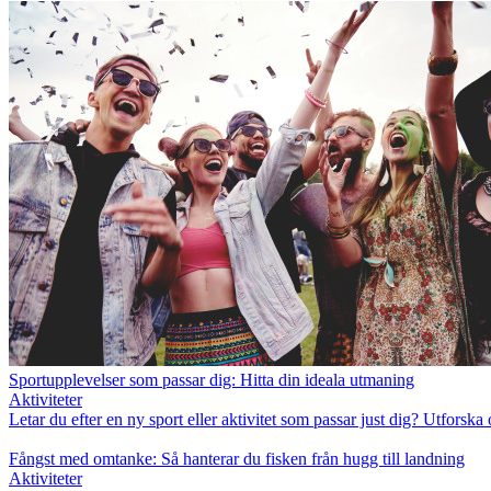
Sportupplevelser som passar dig: Hitta din ideala utmaning
Aktiviteter
Letar du efter en ny sport eller aktivitet som passar just dig? Utforska
Fångst med omtanke: Så hanterar du fisken från hugg till landning
Aktiviteter