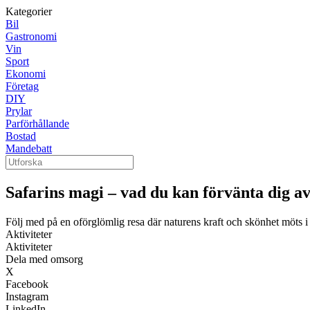
Kategorier
Bil
Gastronomi
Vin
Sport
Ekonomi
Företag
DIY
Prylar
Parförhållande
Bostad
Mandebatt
Safarins magi – vad du kan förvänta dig av
Följ med på en oförglömlig resa där naturens kraft och skönhet möts i e
Aktiviteter
Aktiviteter
Dela med omsorg
X
Facebook
Instagram
LinkedIn