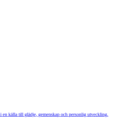
li en källa till glädje, gemenskap och personlig utveckling.