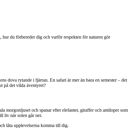
 hur du förbereder dig och varför respekten för naturen gör
ns dova rytande i fjärran. En safari är mer än bara en semester – det
ut på det vilda äventyret?
ala morgonljuset och spanar efter elefanter, giraffer och antiloper som
l liv när solen går ner.
och låta upplevelserna komma till dig.